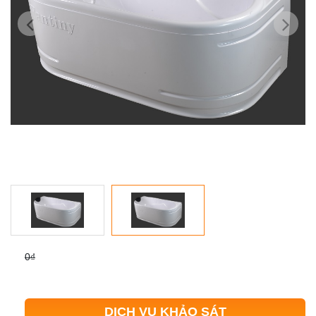
0₫
DỊCH VỤ KHẢO SÁT