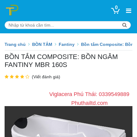
0
Trang chủ
BỒN TẮM
Fantiny
Bồn tắm Composite: Bồn 
BỒN TẮM COMPOSITE: BỒN NGÂM
FANTINY MBR 160S
(Viết đánh giá)
Viglacera Phú Thái: 0339549889
Phuthailtd.com