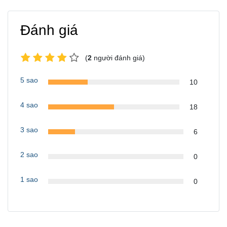
ххх*
* * *
Your
Đánh giá
hs=61ff63aec7928f149039d62a53a3f7fa*
Free
ххх*
(
2
người đánh giá)
Gift</a>
5 sao
* * *
10
hs=61ff63aec7928f149039d62a53a3f7fa*
4 sao
18
ххх*
3 sao
6
2 sao
0
1 sao
0