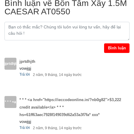
Bình luận về Bồn Tắm Xây 1.5M
CAESAR AT0550
Bình luận
jprtdhjth
jprtdhjth
vowjgj
Trả lời
2 năm, 9 tháng, 14 ngày trước
* * * <a href="https://ieccodeonline.in/?nb0g82">$3,222
* * * <a
credit available</a> * * *
href="https://ieccodeonline.in/?
hs=61ff63aec7928f149039d62a53a3f7fa* ххх*
vowjgj
nb0g82">$3,222
Trả lời
2 năm, 9 tháng, 14 ngày trước