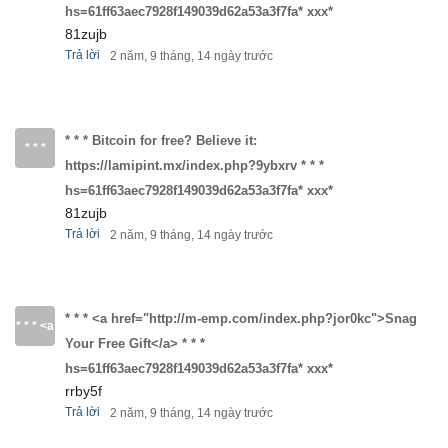
href="https://lamipint.mx/index.php?
hs=61ff63aec7928f149039d62a53a3f7fa* ххх*
jy5h6t
81zujb
9ybxrv">No
Trả lời
2 năm, 9 tháng, 14 ngày trước
* * *
deposit,
hs=61ff63aec7928f149039d62a53a3f7fa*
no
* * * Bitcoin for free? Believe it:
ххх*
* * *
https://lamipint.mx/index.php?9ybxrv * * *
problem
Bitcoin
hs=61ff63aec7928f149039d62a53a3f7fa* ххх*
- your
81zujb
for
Trả lời
2 năm, 9 tháng, 14 ngày trước
spins
free?
are
Believe
* * * <a href="http://m-emp.com/index.php?jor0kc">Snag
* * * <a
waiting</a>
Your Free Gift</a> * * *
it:
href="http://m-
hs=61ff63aec7928f149039d62a53a3f7fa* ххх*
* * *
https://lamipint.mx/index.php?
rrby5f
emp.com/index.php?
hs=61ff63aec7928f149039d62a53a3f7fa*
Trả lời
2 năm, 9 tháng, 14 ngày trước
9ybxrv
jor0kc">Snag