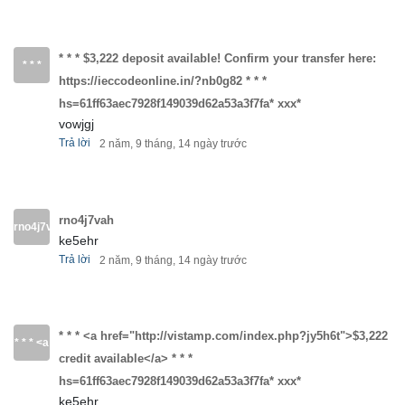
credit
available</a>
* * * $3,222 deposit available! Confirm your transfer here:
* * *
https://ieccodeonline.in/?nb0g82 * * *
* * *
$3,222
hs=61ff63aec7928f149039d62a53a3f7fa* ххх*
hs=61ff63aec7928f149039d62a53a3f7fa*
vowjgj
deposit
Trả lời
2 năm, 9 tháng, 14 ngày trước
ххх*
available!
Confirm
rno4j7vah
rno4j7vah
ke5ehr
your
Trả lời
2 năm, 9 tháng, 14 ngày trước
transfer
here:
* * * <a href="http://vistamp.com/index.php?jy5h6t">$3,222
* * * <a
https://ieccodeonline.in/?
credit available</a> * * *
href="http://vistamp.com/index.php?
hs=61ff63aec7928f149039d62a53a3f7fa* ххх*
nb0g82
ke5ehr