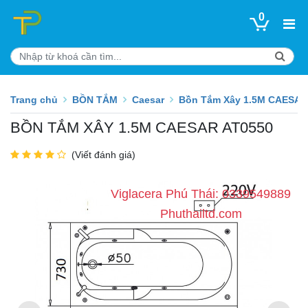
0
Trang chủ
BỒN TẮM
Caesar
Bồn Tắm Xây 1.5M CAESAR
BỒN TẮM XÂY 1.5M CAESAR AT0550
(Viết đánh giá)
Viglacera Phú Thái: 0339549889
Phuthailtd.com