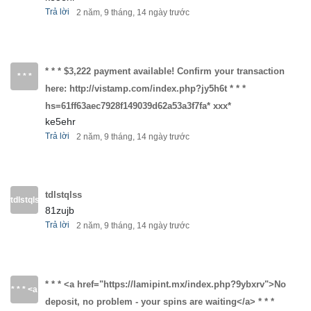
jy5h6t">$3,222
Trả lời
2 năm, 9 tháng, 14 ngày trước
* * *
credit
hs=61ff63aec7928f149039d62a53a3f7fa*
available</a>
* * * $3,222 payment available! Confirm your transaction
ххх*
* * *
here: http://vistamp.com/index.php?jy5h6t * * *
* * *
$3,222
hs=61ff63aec7928f149039d62a53a3f7fa* ххх*
hs=61ff63aec7928f149039d62a53a3f7fa*
ke5ehr
payment
Trả lời
2 năm, 9 tháng, 14 ngày trước
ххх*
available!
Confirm
tdlstqlss
tdlstqlss
81zujb
your
Trả lời
2 năm, 9 tháng, 14 ngày trước
transaction
here:
* * * <a href="https://lamipint.mx/index.php?9ybxrv">No
* * * <a
http://vistamp.com/index.php?
deposit, no problem - your spins are waiting</a> * * *